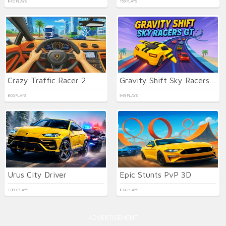
840 PLAYS
159 PLAYS
Crazy Traffic Racer 2
Gravity Shift Sky Racers GT
805 PLAYS
949 PLAYS
Urus City Driver
Epic Stunts PvP 3D
1180 PLAYS
814 PLAYS
ADVERTISEMENT