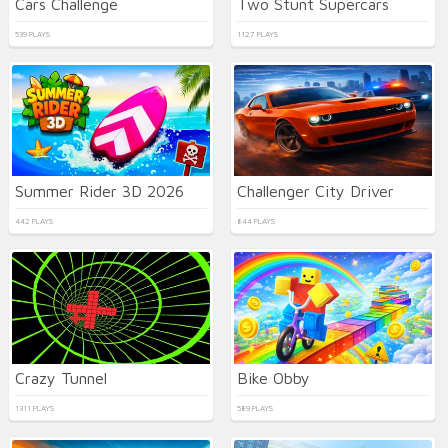
Cars Challenge
Two Stunt Supercars
539 PLAYS
1127 PLAYS
Summer Rider 3D 2026
Challenger City Driver
442 PLAYS
844 PLAYS
Crazy Tunnel
Bike Obby
1311 PLAYS
589 PLAYS