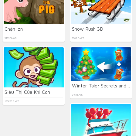
Chặn lợn
Snow Rush 3D
5113 PLAYS
1962 PLAYS
Winter Tale: Secrets and Mergings
Siêu Thị Của Khỉ Con
916 PLAYS
193893 PLAYS