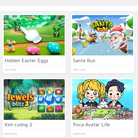
Hidden Easter Eggs
Santa Run
781 PLAYS
5462 PLAYS
Kim cương 3
Poca Avatar Life
8593 PLAYS
4399 PLAYS