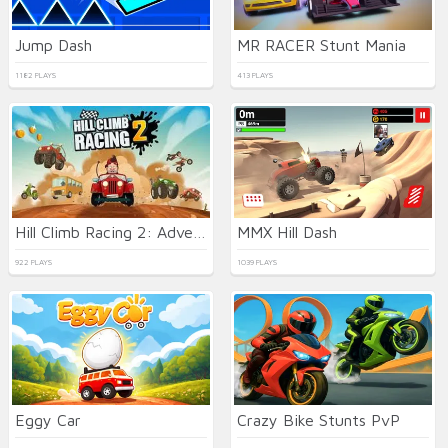
Jump Dash
MR RACER Stunt Mania
1182 PLAYS
413 PLAYS
Hill Climb Racing 2: Adventure
MMX Hill Dash
922 PLAYS
1039 PLAYS
Eggy Car
Crazy Bike Stunts PvP