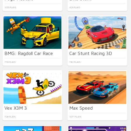
1055 PLAYS
426 PLAYS
BMG: Ragdoll Car Race
Car Stunt Racing 3D
778 PLAYS
782 PLAYS
Vex X3M 3
Max Speed
708 PLAYS
1071 PLAYS