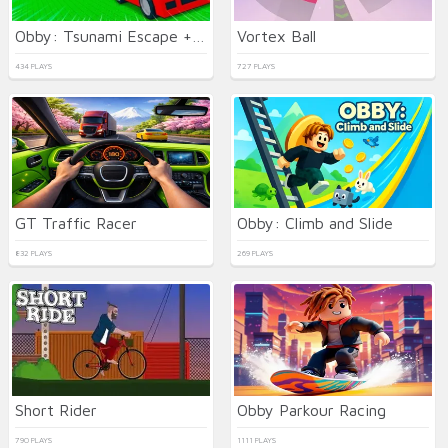
Obby: Tsunami Escape +1 by Car
Vortex Ball
434 PLAYS
727 PLAYS
GT Traffic Racer
Obby: Climb and Slide
832 PLAYS
269 PLAYS
Short Rider
Obby Parkour Racing
790 PLAYS
1111 PLAYS