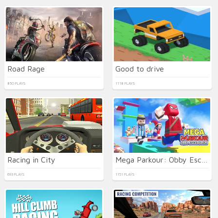
Road Rage
Good to drive
850 PLAYS
1118 PLAYS
Racing in City
Mega Parkour: Obby Escape Run
693 PLAYS
1151 PLAYS