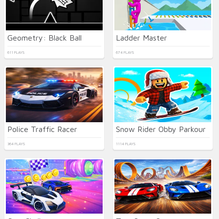
Geometry: Black Ball
Ladder Master
611 PLAYS
674 PLAYS
Police Traffic Racer
Snow Rider Obby Parkour
364 PLAYS
1114 PLAYS