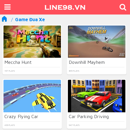
Game Đua Xe
Meccha Hunt
Downhill Mayhem
197 PLAYS
865 PLAYS
Crazy Flying Car
Car Parking Driving
439 PLAYS
947 PLAYS