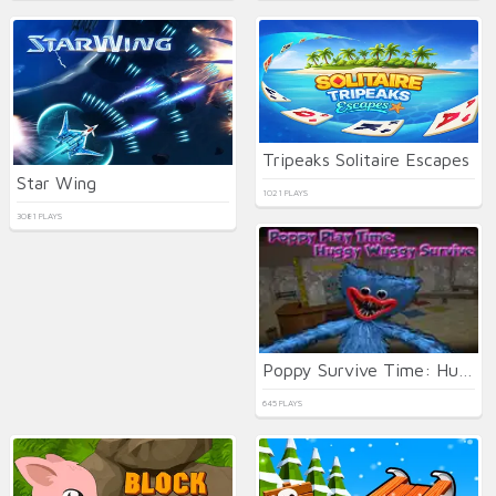
Tripeaks Solitaire Escapes
Star Wing
1021 PLAYS
3081 PLAYS
Poppy Survive Time: Hugie Wugie
645 PLAYS