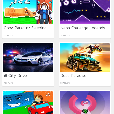
Obby Parkour: Sleeping Brainrots
Neon Challenge Legends
656 PLAYS
818 PLAYS
i8 City Driver
Dead Paradise
772 PLAYS
507 PLAYS