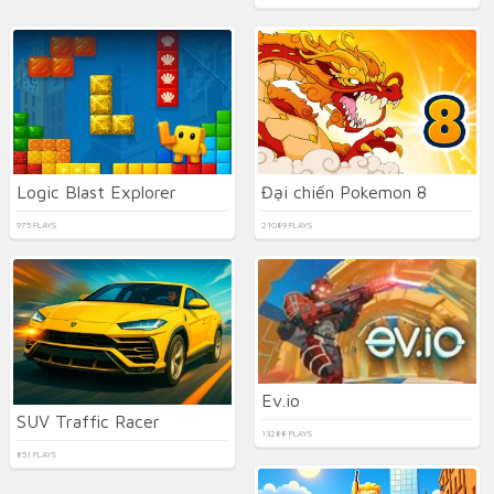
Logic Blast Explorer
Đại chiến Pokemon 8
975 PLAYS
21089 PLAYS
Ev.io
SUV Traffic Racer
13288 PLAYS
851 PLAYS