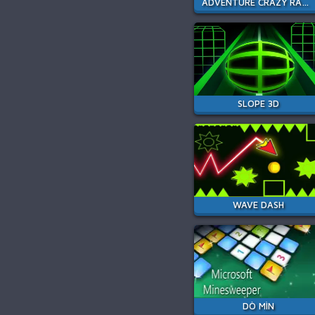
ADVENTURE CRAZY RAMP BIKE STUNT
SLOPE 3D
WAVE DASH
DÒ MÌN