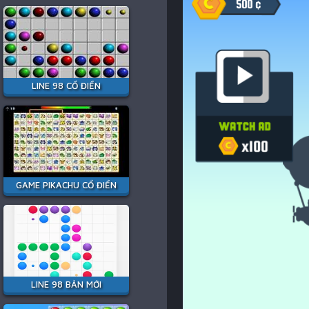
LINE 98 CỔ ĐIỂN
GAME PIKACHU CỔ ĐIỂN
LINE 98 BẢN MỚI