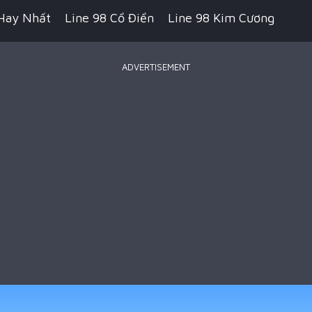
Hay Nhất
Line 98 Cổ Điển
Line 98 Kim Cương
ADVERTISEMENT
 Pikachu Cổ Điển
Game Bắn Súng
Game IO
ecraft
Game Hành Động
Game Chiến Thuật
Royale