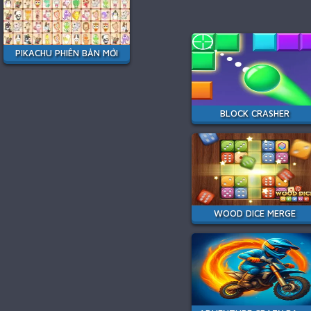
PIKACHU PHIÊN BẢN MỚI
BLOCK CRASHER
WOOD DICE MERGE