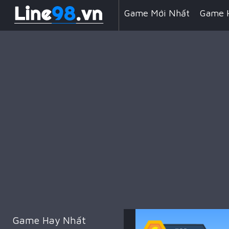
Game Mới Nhất
Game 
Line 98 Kẹo Ngọt
Game
Game Đua Xe
Game Min
Game Kỹ Năng
Battle 
Game Hay Nhất