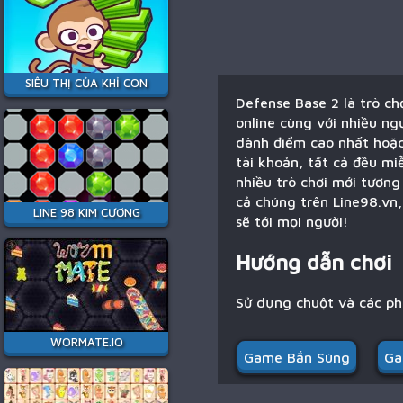
SIÊU THỊ CỦA KHỈ CON
Defense Base 2 là trò ch
online cùng với nhiều ng
dành điểm cao nhất hoặc
tài khoản, tất cả đều mi
nhiều trò chơi mới tương
cả chúng trên Line98.vn,
LINE 98 KIM CƯƠNG
sẽ tới mọi người!
Hướng dẫn chơi
Sử dụng chuột và các p
WORMATE.IO
Game Bắn Súng
Ga