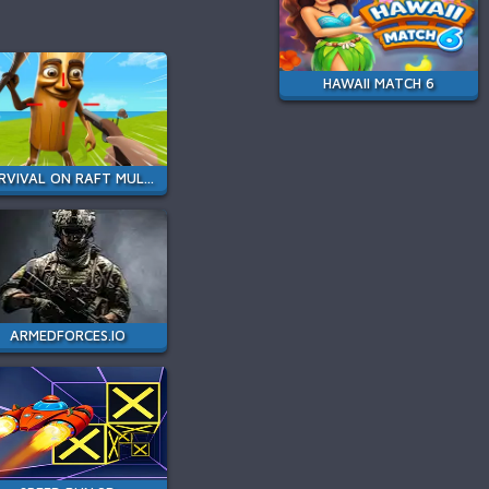
HAWAII MATCH 6
SURVIVAL ON RAFT MULTIPLAYER
ARMEDFORCES.IO