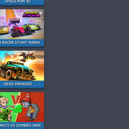
SPEED RUN 3D
R RACER STUNT MANIA
DEAD PARADISE
ANTS VS ZOMBIES WAR