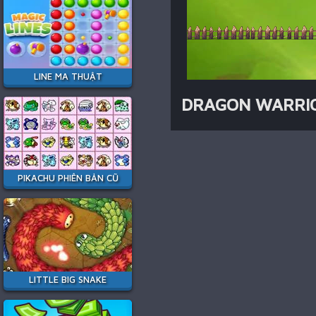
LINE MA THUẬT
DRAGON WARRI
PIKACHU PHIÊN BẢN CŨ
LITTLE BIG SNAKE