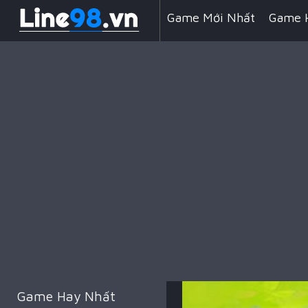
Game Mới Nhất
Game 
Line 98 Kẹo Ngọt
Game
Game Đua Xe
Game Min
Game Kỹ Năng
Battle 
Game Hay Nhất