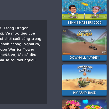
TENNIS MASTERS 2026
8. Trong Dragon
iới. Và mục tiêu của
i chơi cuối cùng trong
nhanh chóng. Ngoài ra,
ragon Warrior Tower
ine98.vn, tất cả đều
DOWNHILL MAYHEM
a sẽ tới mọi người!
MY ARMY BASE