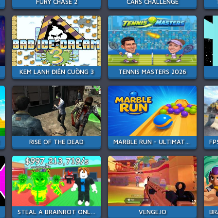
FURY CHASE 2
CARS CHALLENGE
KEM LẠNH ĐIÊN CUỒNG 3
TENNIS MASTERS 2026
RISE OF THE DEAD
MARBLE RUN - ULTIMATE RACE!
STEAL A BRAINROT ONLINE
VENGE.IO