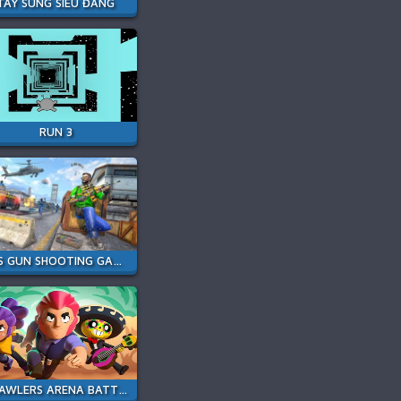
TAY SÚNG SIÊU ĐẲNG
RUN 3
FPS GUN SHOOTING GAME 3D
BRAWLERS ARENA BATTLE STARS