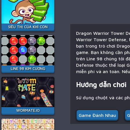
SIÊU THỊ CỦA KHỈ CON
Dragon Warrior Tower De
Warrior Tower Defense, b
bạn trong trò chơi Drago
game. Bạn không cần phả
trên Line 98 chúng tôi đ
Defense thuộc thể loại G
LINE 98 KIM CƯƠNG
miễn phí và an toàn. Nế
Hướng dẫn chơi
Sử dụng chuột và các p
WORMATE.IO
Game Đánh Nhau
G