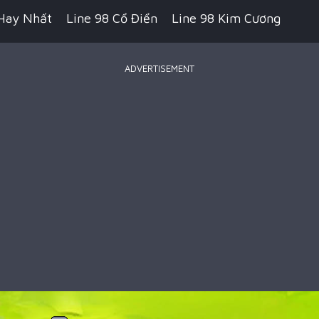
Hay Nhất
Line 98 Cổ Điển
Line 98 Kim Cương
ADVERTISEMENT
 Pikachu Cổ Điển
Game Bắn Súng
Game IO
ecraft
Game Hành Động
Game Chiến Thuật
Royale