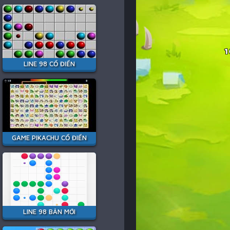
LINE 98 CỔ ĐIỂN
GAME PIKACHU CỔ ĐIỂN
LINE 98 BẢN MỚI