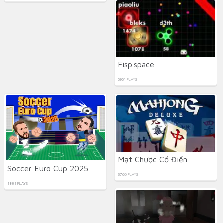
Fisp.space
5961 PLAYS
Mạt Chược Cổ Điển
Soccer Euro Cup 2025
3760 PLAYS
1881 PLAYS