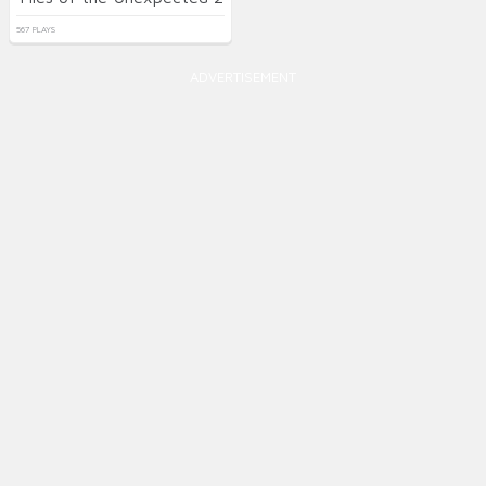
567 PLAYS
ADVERTISEMENT