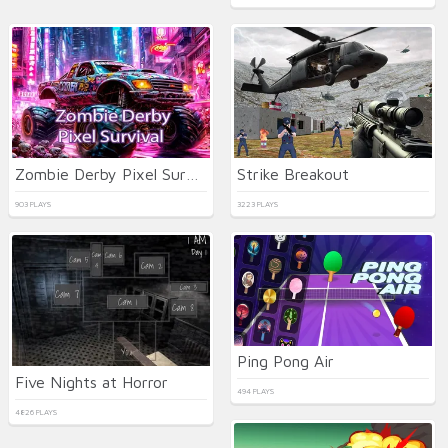
Zombie Derby Pixel Survival
Strike Breakout
903 PLAYS
3223 PLAYS
Ping Pong Air
Five Nights at Horror
494 PLAYS
4826 PLAYS