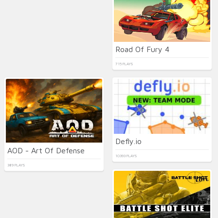
Road Of Fury 4
715 PLAYS
Defly.io
AOD - Art Of Defense
10393 PLAYS
389 PLAYS