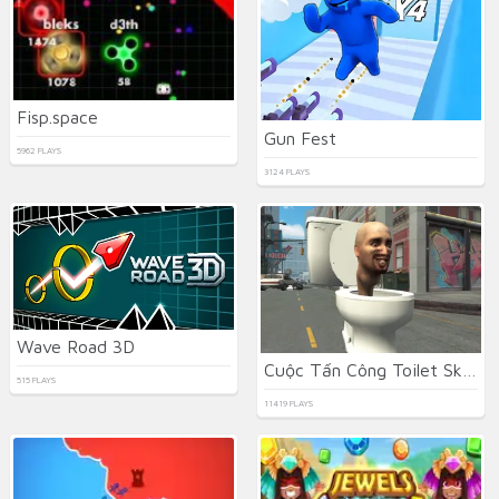
Fisp.space
Gun Fest
5962 PLAYS
3124 PLAYS
Wave Road 3D
Cuộc Tấn Công Toilet Skibidi Tử Thần
515 PLAYS
11419 PLAYS