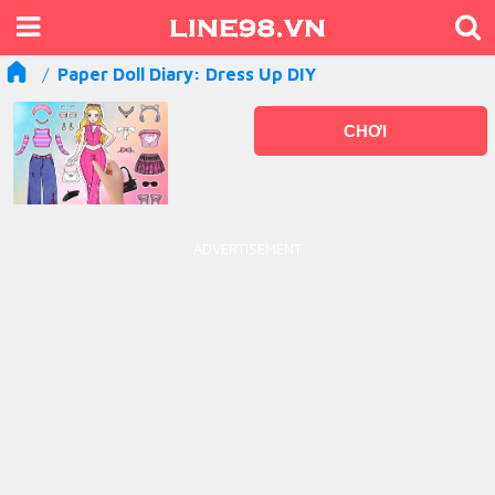
Paper Doll Diary: Dress Up DIY
CHƠI
ADVERTISEMENT