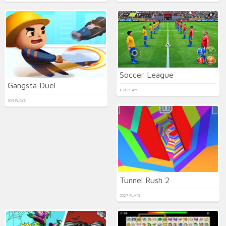
Soccer League
Gangsta Duel
834 PLAYS
309 PLAYS
Tunnel Rush 2
5527 PLAYS