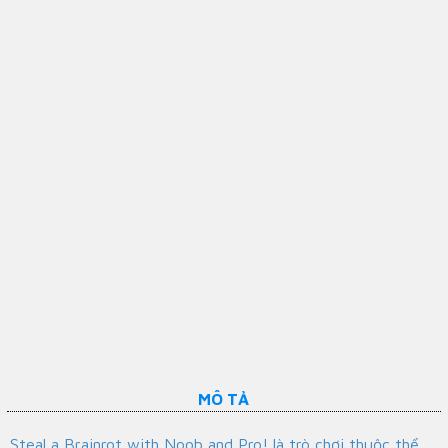
MÔ TẢ
Steal a Brainrot with Noob and Pro! là trò chơi thuộc thể