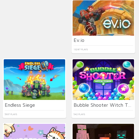
Ev.io
13287 PLAYS
Endless Siege
Bubble Shooter Witch Tower 2
5937 PLAYS
542 PLAYS