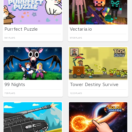
Purrfect Puzzle
Vectaria.io
941 PLAYS
9709 PLAYS
99 Nights
Tower Destiny Survive
739 PLAYS
1223 PLAYS