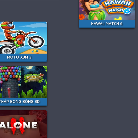
HAWAII MATCH 6
MOTO X3M 3
THÁP BONG BÓNG 3D