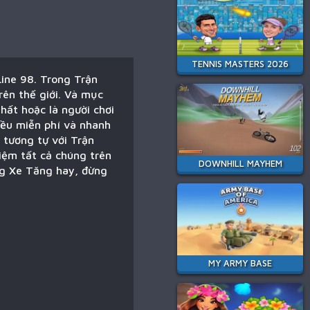
TENNIS MASTERS 2026
Line 98. Trong Trận
rên thế giới. Và mục
hất hoặc là người chơi
đều miễn phí và nhanh
 tương tự với Trận
iệm tất cả chúng trên
DOWNHILL MAYHEM
ng Xe Tăng hay, đừng
MY ARMY BASE