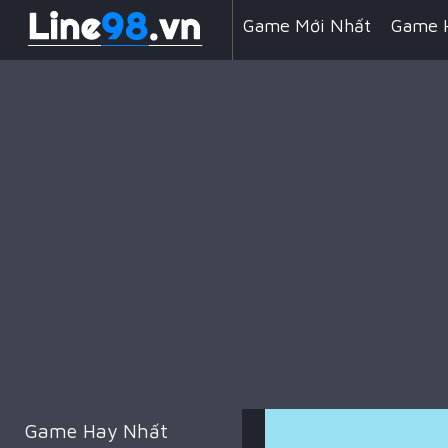
Game Mới Nhất
Game 
Line 98 Kẹo Ngọt
Game
Game Đua Xe
Game Min
Game Kỹ Năng
Battle 
Game Hay Nhất