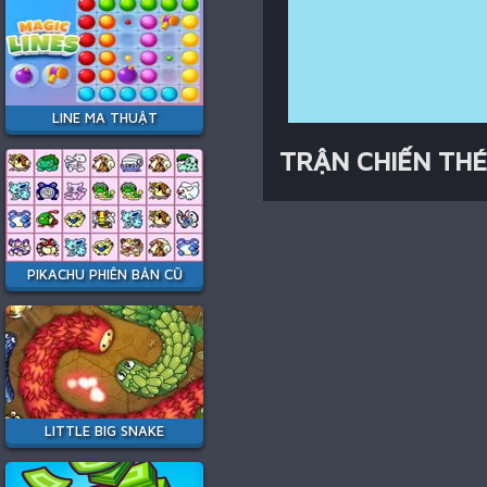
LINE MA THUẬT
TRẬN CHIẾN TH
PIKACHU PHIÊN BẢN CŨ
LITTLE BIG SNAKE