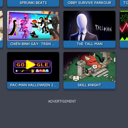
SPRUNKI BEATS
OBBY SURVIVE PARKOUR
TO
CHIẾN BINH GẬY: TRẬN CHIẾN MỚI
THE TALL MAN
PAC-MAN HALLOWEEN 2025
SKILL KNIGHT
ADVERTISEMENT