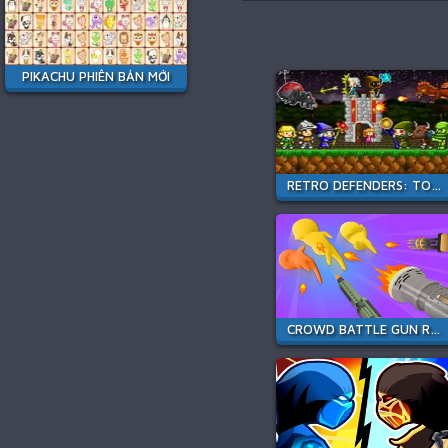
PIKACHU PHIÊN BẢN MỚI
RETRO DEFENDERS: TOWERS WAR
CROWD BATTLE GUN RUSH