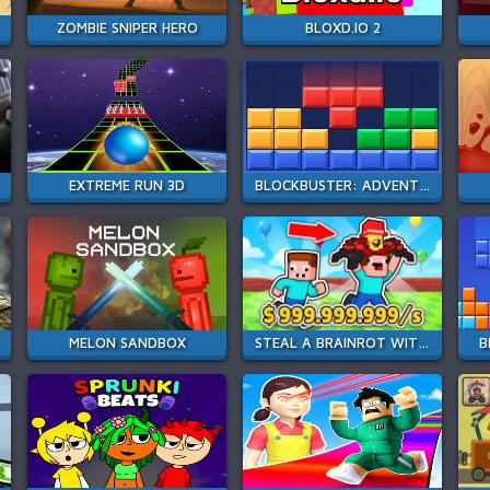
ZOMBIE SNIPER HERO
BLOXD.IO 2
EXTREME RUN 3D
BLOCKBUSTER: ADVENTURES PUZZLE
MELON SANDBOX
STEAL A BRAINROT WITH NOOB AND PRO!
B