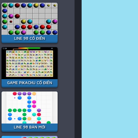
LINE 98 CỔ ĐIỂN
GAME PIKACHU CỔ ĐIỂN
LINE 98 BẢN MỚI