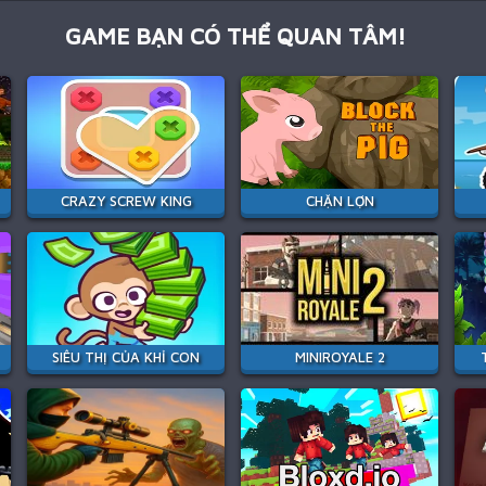
GAME BẠN CÓ THỂ QUAN TÂM!
CRAZY SCREW KING
CHẶN LỢN
SIÊU THỊ CỦA KHỈ CON
MINIROYALE 2