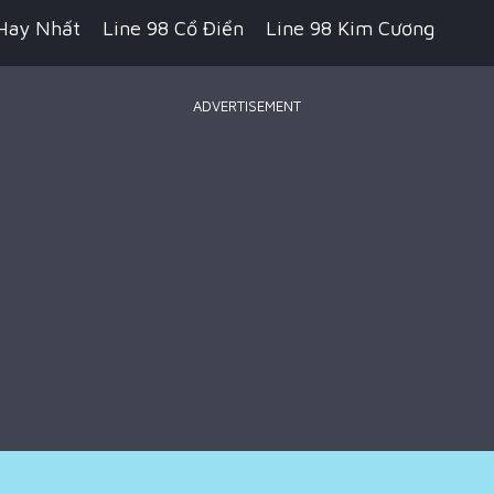
Hay Nhất
Line 98 Cổ Điển
Line 98 Kim Cương
ADVERTISEMENT
 Pikachu Cổ Điển
Game Bắn Súng
Game IO
ecraft
Game Hành Động
Game Chiến Thuật
Royale