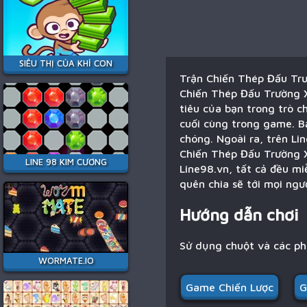
SIÊU THỊ CỦA KHỈ CON
Trận Chiến Thép Đấu Trườ
Chiến Thép Đấu Trường Xe
tiêu của bạn trong trò 
cuối cùng trong game. B
chóng. Ngoài ra, trên Li
Chiến Thép Đấu Trường X
LINE 98 KIM CƯƠNG
Line98.vn, tất cả đều m
quên chia sẽ tới mọi ngư
Hướng dẫn chơi
Sử dụng chuột và các p
WORMATE.IO
Game Chiến Lược
G