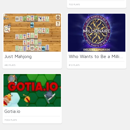
702 PLAYS
Just Mahjong
Who Wants to Be a Millionaire
482 PLAYS
812 PLAYS
Gotia.io
7002 PLAYS