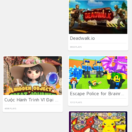
Deadwalk.io
3934 PLAYS
Escape Police for Brainrots
Cuộc Hành Trình Vĩ Đại Tìm Đồ Vật
1012 PLAYS
4696 PLAYS