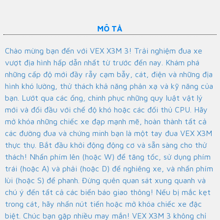
MÔ TẢ
Chào mừng bạn đến với VEX X3M 3! Trải nghiệm đua xe
vượt địa hình hấp dẫn nhất từ trước đến nay. Khám phá
những cấp độ mới đầy rẫy cạm bẫy, cát, điện và những địa
hình khó lường, thử thách khả năng phản xạ và kỹ năng của
bạn. Lướt qua các ống, chinh phục những quy luật vật lý
mới và đối đầu với chế độ khó hoặc các đối thủ CPU. Hãy
mở khóa những chiếc xe đạp mạnh mẽ, hoàn thành tất cả
các đường đua và chứng minh bạn là một tay đua VEX X3M
thực thụ. Bắt đầu khởi động động cơ và sẵn sàng cho thử
thách! Nhấn phím lên (hoặc W) để tăng tốc, sử dụng phím
trái (hoặc A) và phải (hoặc D) để nghiêng xe, và nhấn phím
lùi (hoặc S) để phanh. Đừng quên quan sát xung quanh và
chú ý đến tất cả các biển báo giao thông! Nếu bị mắc kẹt
trong cát, hãy nhấn nút tiến hoặc mở khóa chiếc xe đặc
biệt. Chúc bạn gặp nhiều may mắn! VEX X3M 3 không chỉ