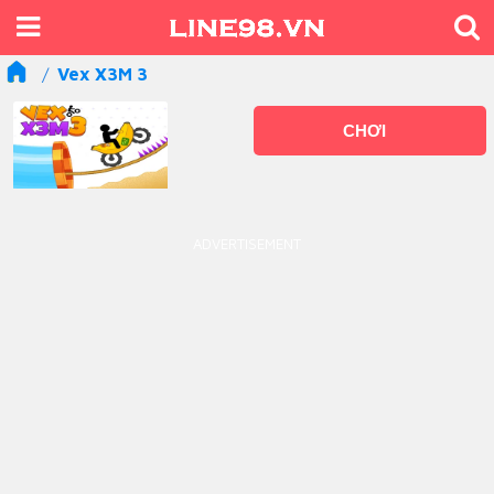
Vex X3M 3
CHƠI
ADVERTISEMENT