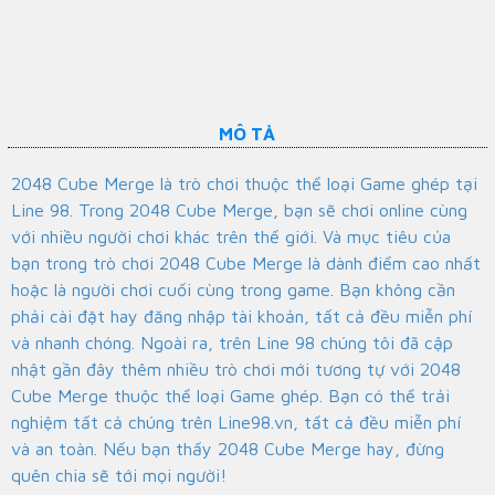
MÔ TẢ
2048 Cube Merge là trò chơi thuộc thể loại Game ghép tại
Line 98. Trong 2048 Cube Merge, bạn sẽ chơi online cùng
với nhiều người chơi khác trên thế giới. Và mục tiêu của
bạn trong trò chơi 2048 Cube Merge là dành điểm cao nhất
hoặc là người chơi cuối cùng trong game. Bạn không cần
phải cài đặt hay đăng nhập tài khoản, tất cả đều miễn phí
và nhanh chóng. Ngoài ra, trên Line 98 chúng tôi đã cập
nhật gần đây thêm nhiều trò chơi mới tương tự với 2048
Cube Merge thuộc thể loại Game ghép. Bạn có thể trải
nghiệm tất cả chúng trên Line98.vn, tất cả đều miễn phí
và an toàn. Nếu bạn thấy 2048 Cube Merge hay, đừng
quên chia sẽ tới mọi người!