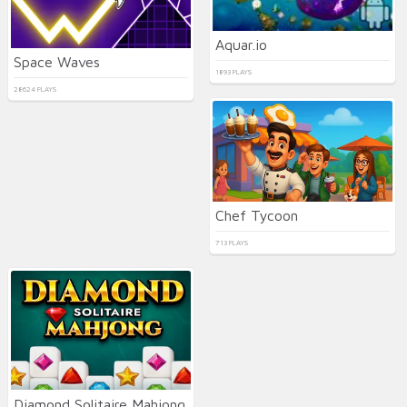
Aquar.io
Space Waves
1893 PLAYS
28624 PLAYS
Chef Tycoon
713 PLAYS
Diamond Solitaire Mahjong