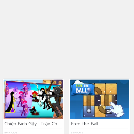
Chiến Binh Gậy: Trận Chiến Mới
Free the Ball
5747 PLAYS
3157 PLAYS