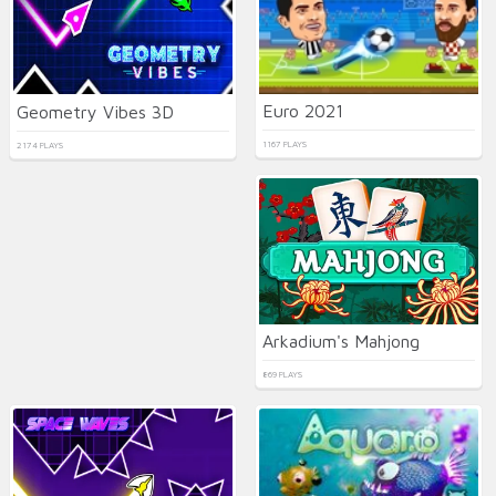
Euro 2021
Geometry Vibes 3D
1167 PLAYS
2174 PLAYS
Arkadium's Mahjong
869 PLAYS