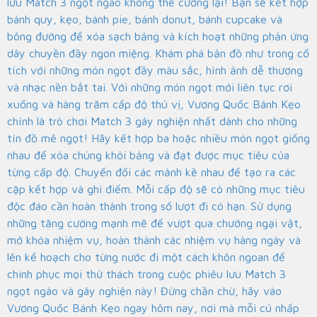
lưu Match 3 ngọt ngào không thể cưỡng lại! Bạn sẽ kết hợp
bánh quy, kẹo, bánh pie, bánh donut, bánh cupcake và
bông đường để xóa sạch bảng và kích hoạt những phản ứng
dây chuyền đầy ngon miệng. Khám phá bản đồ như trong cổ
tích với những món ngọt đầy màu sắc, hình ảnh dễ thương
và nhạc nền bắt tai. Với những món ngọt mới liên tục rơi
xuống và hàng trăm cấp độ thú vị, Vương Quốc Bánh Kẹo
chính là trò chơi Match 3 gây nghiện nhất dành cho những
tín đồ mê ngọt! Hãy kết hợp ba hoặc nhiều món ngọt giống
nhau để xóa chúng khỏi bảng và đạt được mục tiêu của
từng cấp độ. Chuyển đổi các mảnh kề nhau để tạo ra các
cặp kết hợp và ghi điểm. Mỗi cấp độ sẽ có những mục tiêu
độc đáo cần hoàn thành trong số lượt đi có hạn. Sử dụng
những tăng cường mạnh mẽ để vượt qua chướng ngại vật,
mở khóa nhiệm vụ, hoàn thành các nhiệm vụ hàng ngày và
lên kế hoạch cho từng nước đi một cách khôn ngoan để
chinh phục mọi thử thách trong cuộc phiêu lưu Match 3
ngọt ngào và gây nghiện này! Đừng chần chừ, hãy vào
Vương Quốc Bánh Kẹo ngay hôm nay, nơi mà mỗi cú nhấp