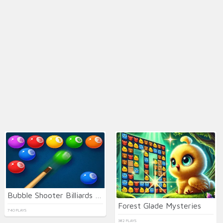
Bubble Shooter Billiards & Pool
Forest Glade Mysteries
740 PLAYS
382 PLAYS