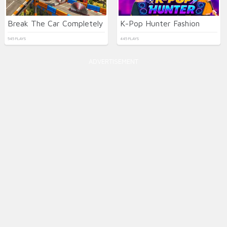
Break The Car Completely
K-Pop Hunter Fashion
545 PLAYS
445 PLAYS
ADVERTISEMENT