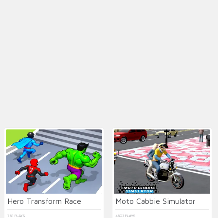
Hero Transform Race
Moto Cabbie Simulator
751 PLAYS
4503 PLAYS