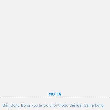
MÔ TẢ
Bắn Bong Bóng Pop là trò chơi thuộc thể loại Game bóng