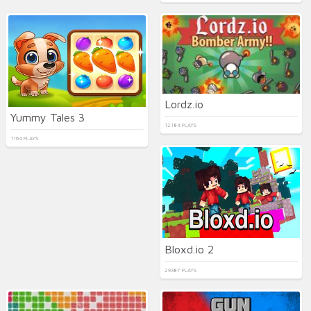
Lordz.io
Yummy Tales 3
12184 PLAYS
1164 PLAYS
Bloxd.io 2
29387 PLAYS