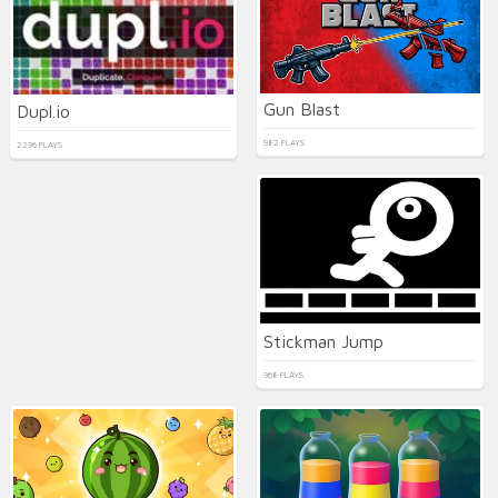
Gun Blast
Dupl.io
982 PLAYS
2296 PLAYS
Stickman Jump
368 PLAYS