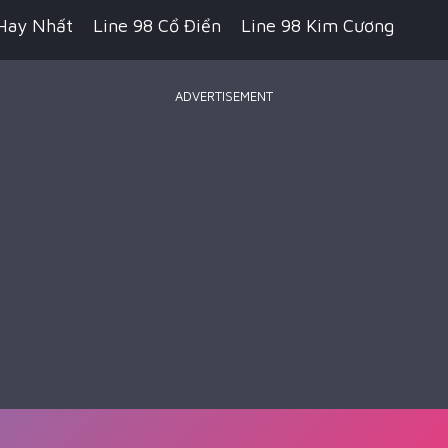
Hay Nhất
Line 98 Cổ Điển
Line 98 Kim Cương
ADVERTISEMENT
 Pikachu Cổ Điển
Game Bắn Súng
Game IO
ecraft
Game Hành Động
Game Chiến Thuật
Royale