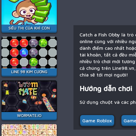
SIÊU THỊ CỦA KHỈ CON
Catch a Fish Obby là trò
online cùng với nhiều ngư
dành điểm cao nhất hoặc
tài khoản, tất cả đều mi
nhiều trò chơi mới tương
cả chúng trên Line98.vn,
LINE 98 KIM CƯƠNG
chia sẽ tới mọi người!
Hướng dẫn chơi
Sử dụng chuột và các p
WORMATE.IO
Game Roblox
Game