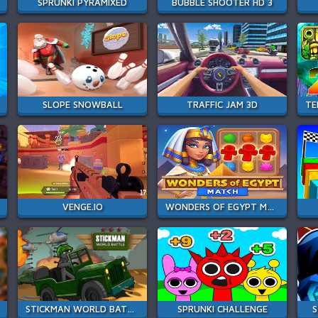
SPRUNKI PYRAMIXED
BUBBLE SHOOTER HD 3
SLOPE SNOWBALL
TRAFFIC JAM 3D
VENGE.IO
WONDERS OF EGYPT MATCH
STICKMAN WORLD BATTLE
SPRUNKI CHALLENGE