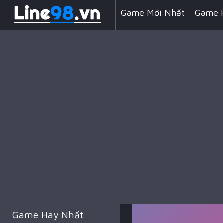
Game Mới Nhất
Game 
Line 98 Kẹo Ngọt
Game
Game Đua Xe
Game Min
Game Kỹ Năng
Battle 
Game Hay Nhất