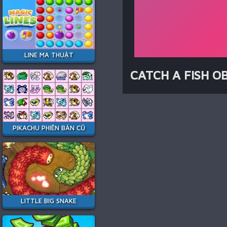
LINE MA THUẬT
CATCH A FISH O
PIKACHU PHIÊN BẢN CŨ
LITTLE BIG SNAKE