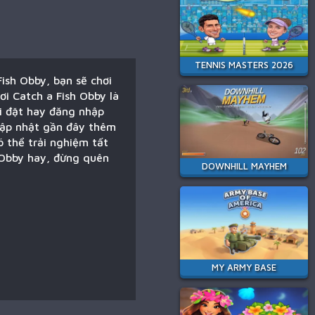
TENNIS MASTERS 2026
Fish Obby, bạn sẽ chơi
ơi Catch a Fish Obby là
i đặt hay đăng nhập
 cập nhật gần đây thêm
ó thể trải nghiệm tất
h Obby hay, đừng quên
DOWNHILL MAYHEM
MY ARMY BASE