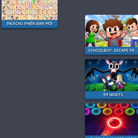
PIKACHU PHIÊN BẢN MỚI
SCHOOLBOY: ESCAPE FROM PARENTS!
99 NIGHTS