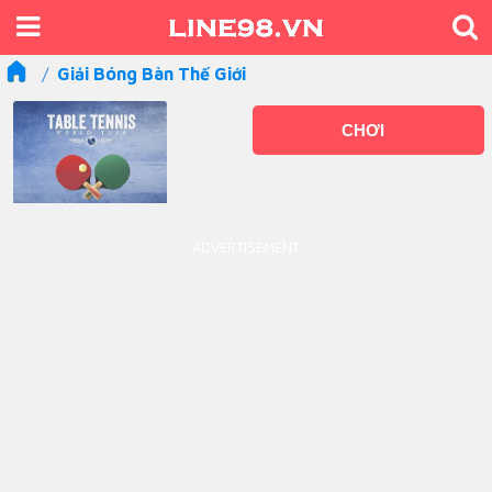
Giải Bóng Bàn Thế Giới
CHƠI
ADVERTISEMENT