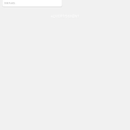
918 PLAYS
ADVERTISEMENT