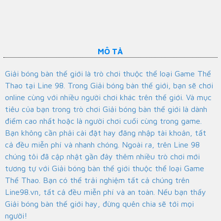
MÔ TẢ
Giải bóng bàn thế giới là trò chơi thuộc thể loại Game Thể
Thao tại Line 98. Trong Giải bóng bàn thế giới, bạn sẽ chơi
online cùng với nhiều người chơi khác trên thế giới. Và mục
tiêu của bạn trong trò chơi Giải bóng bàn thế giới là dành
điểm cao nhất hoặc là người chơi cuối cùng trong game.
Bạn không cần phải cài đặt hay đăng nhập tài khoản, tất
cả đều miễn phí và nhanh chóng. Ngoài ra, trên Line 98
chúng tôi đã cập nhật gần đây thêm nhiều trò chơi mới
tương tự với Giải bóng bàn thế giới thuộc thể loại Game
Thể Thao. Bạn có thể trải nghiệm tất cả chúng trên
Line98.vn, tất cả đều miễn phí và an toàn. Nếu bạn thấy
Giải bóng bàn thế giới hay, đừng quên chia sẽ tới mọi
người!