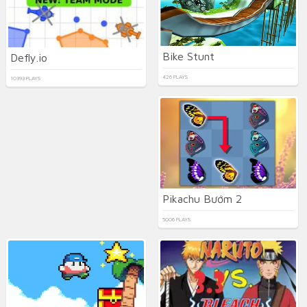
Bike Stunt
Defly.io
426 PLAYS
10393 PLAYS
Pikachu Bướm 2
5006 PLAYS