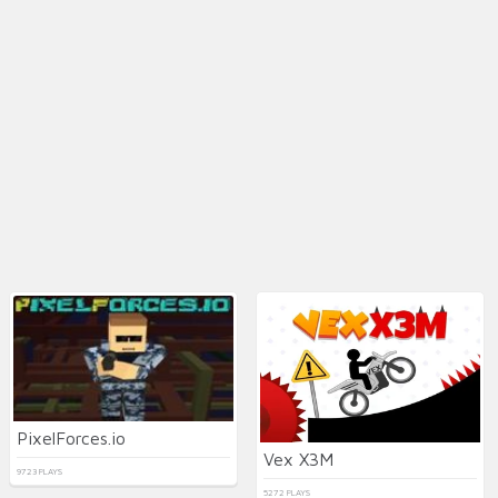
PixelForces.io
Vex X3M
9723 PLAYS
5272 PLAYS