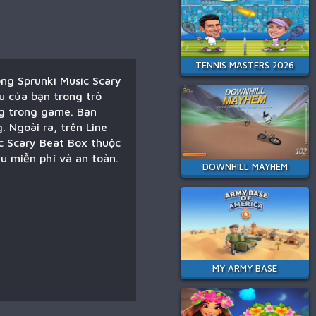
TENNIS MASTERS 2026
ong Sprunki Music Scary
êu của bạn trong trò
ng trong game. Bạn
 Ngoài ra, trên Line
ic Scary Beat Box thuộc
ều miễn phí và an toàn.
DOWNHILL MAYHEM
MY ARMY BASE