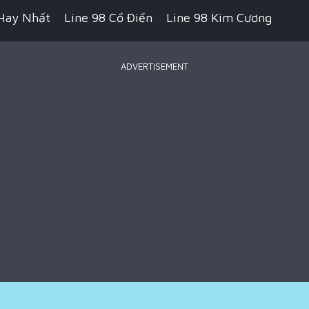
Hay Nhất
Line 98 Cổ Điển
Line 98 Kim Cương
ADVERTISEMENT
 Pikachu Cổ Điển
Game Bắn Súng
Game IO
ecraft
Game Hành Động
Game Chiến Thuật
Royale