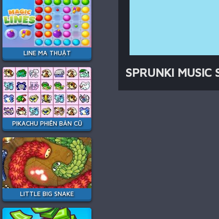
LINE MA THUẬT
SPRUNKI MUSIC 
PIKACHU PHIÊN BẢN CŨ
LITTLE BIG SNAKE