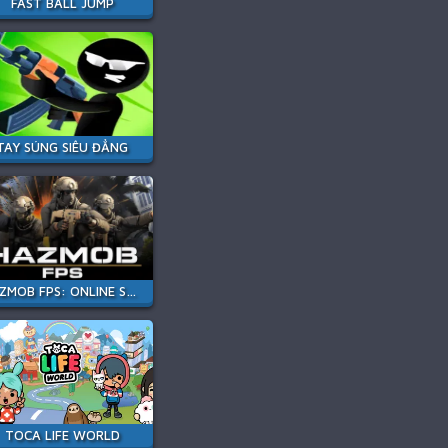
FAST BALL JUMP
TAY SÚNG SIÊU ĐẲNG
HAZMOB FPS: ONLINE SHOOTER
TOCA LIFE WORLD