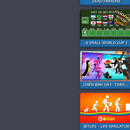
DEAD PARADISE
A SMALL WORLD CUP 2
CHIẾN BINH GẬY: TRẬN CHIẾN MỚI
BITLIFE - LIFE SIMULATOR