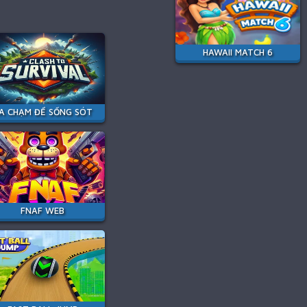
HAWAII MATCH 6
A CHẠM ĐỂ SỐNG SÓT
FNAF WEB