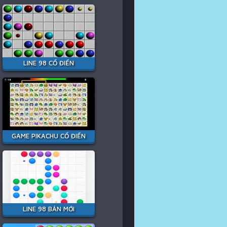
LINE 98 CỔ ĐIỂN
GAME PIKACHU CỔ ĐIỂN
LINE 98 BẢN MỚI