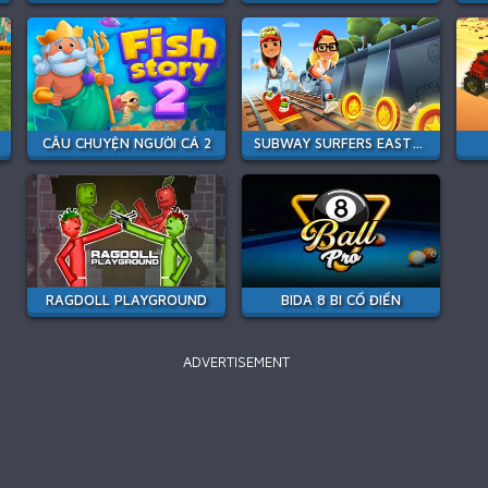
CÂU CHUYỆN NGƯỜI CÁ 2
SUBWAY SURFERS EASTER EDINBURGH
RAGDOLL PLAYGROUND
BIDA 8 BI CỔ ĐIỂN
ADVERTISEMENT