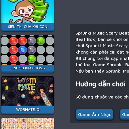
SIÊU THỊ CỦA KHỈ CON
Sprunki Music Scary Beat
Beat Box, bạn sẽ chơi on
chơi Sprunki Music Scary
không cần phải cài đặt h
98 chúng tôi đã cập nhật
thể loại Game Sprunki. B
LINE 98 KIM CƯƠNG
Nếu bạn thấy Sprunki Mus
Hướng dẫn chơi
Sử dụng chuột và các p
WORMATE.IO
Game Âm Nhạc
Ga