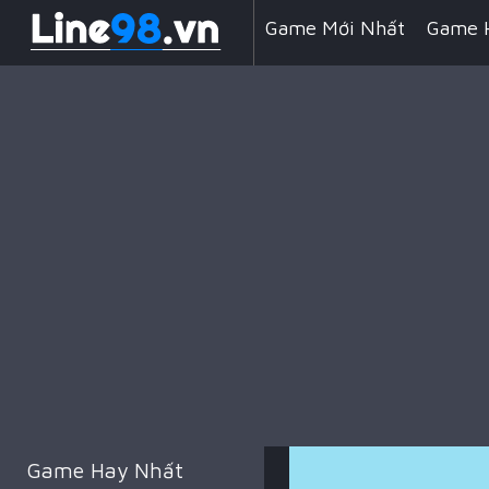
Game Mới Nhất
Game 
Line 98 Kẹo Ngọt
Game
Game Đua Xe
Game Min
Game Kỹ Năng
Battle 
Game Hay Nhất