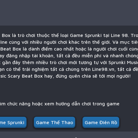
 Box là trò chơi thuộc thể loại Game Sprunki tại Line 98. Tr
line cùng với nhiều người chơi khác trên thế giới. Và mục ti
 Beat Box là dành điểm cao nhất hoặc là người chơi cuối cù
ay đăng nhập tài khoản, tất cả đều miễn phí và nhanh chóng.
 gần đây thêm nhiều trò chơi mới tương tự với Sprunki Mus
ạn có thể trải nghiệm tất cả chúng trên Line98.vn, tất cả đ
ic Scary Beat Box hay, đừng quên chia sẽ tới mọi người!
hím chức năng hoặc xem hướng dẫn chơi trong game
me Sprunki
Game Thể Thao
Game Điên Rồ