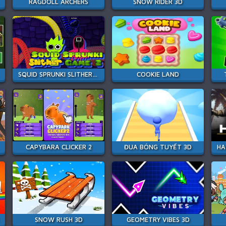
RAGDOLL ARCHERS
SNOW RIDER 3D
SQUID SPRUNKI SLITHER GAME 2
COOKIE LAND
CAPYBARA CLICKER 2
ĐUA BÓNG TUYẾT 3D
SNOW RUSH 3D
GEOMETRY VIBES 3D