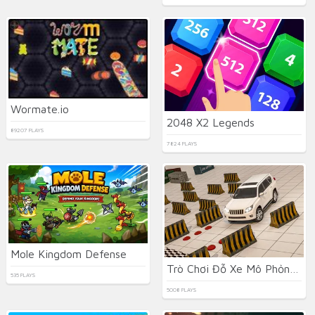
Wormate.io
2048 X2 Legends
89207 PLAYS
7824 PLAYS
Mole Kingdom Defense
Trò Chơi Đỗ Xe Mô Phỏng Trên Cánh Đồng Prado
535 PLAYS
5008 PLAYS