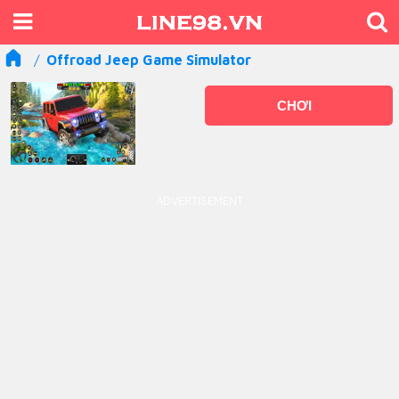
Offroad Jeep Game Simulator
CHƠI
ADVERTISEMENT