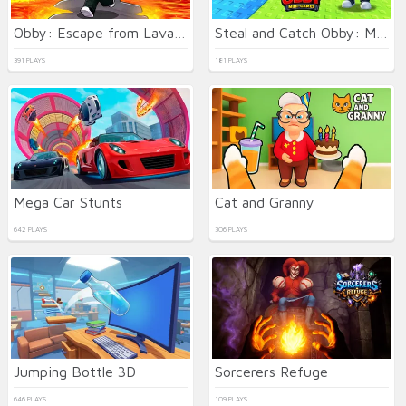
Obby: Escape from Lava and Survive
Steal and Catch Obby: Mini-Games
391 PLAYS
181 PLAYS
Mega Car Stunts
Cat and Granny
642 PLAYS
306 PLAYS
Jumping Bottle 3D
Sorcerers Refuge
646 PLAYS
109 PLAYS