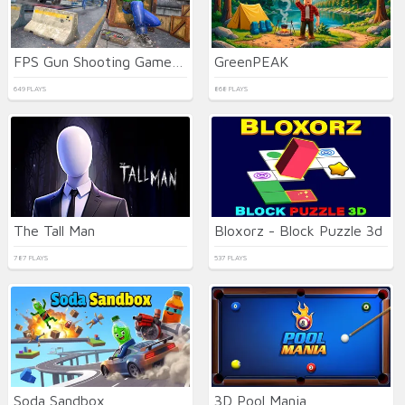
FPS Gun Shooting Game 3D
GreenPEAK
649 PLAYS
868 PLAYS
The Tall Man
Bloxorz - Block Puzzle 3d
787 PLAYS
537 PLAYS
Soda Sandbox
3D Pool Mania