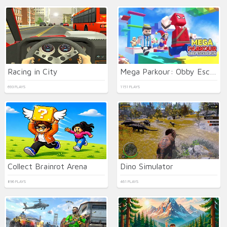
Racing in City
Mega Parkour: Obby Escape Run
693 PLAYS
1151 PLAYS
Collect Brainrot Arena
Dino Simulator
896 PLAYS
461 PLAYS