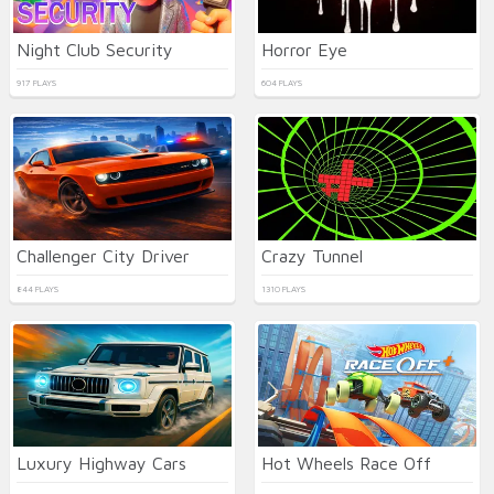
Night Club Security
Horror Eye
917 PLAYS
604 PLAYS
Challenger City Driver
Crazy Tunnel
844 PLAYS
1310 PLAYS
Luxury Highway Cars
Hot Wheels Race Off