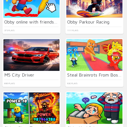
Obby online with friends: Draw and Jump!
Obby Parkour Racing
373 PLAYS
1111 PLAYS
M5 City Driver
Steal Brainrots From Bosses
889 PLAYS
630 PLAYS