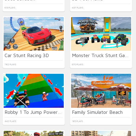
619 PLAYS
437 PLAYS
Car Stunt Racing 3D
Monster Truck Stunt Game Racing
782 PLAYS
670 PLAYS
Robby 1 To Jump Power Per Second
Family Simulator Beach
442 PLAYS
185 PLAYS