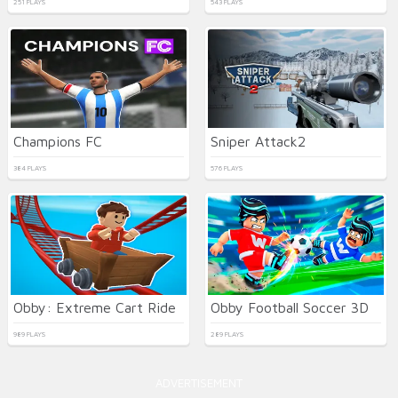
251 PLAYS
543 PLAYS
Champions FC
Sniper Attack2
384 PLAYS
576 PLAYS
Obby: Extreme Cart Ride
Obby Football Soccer 3D
989 PLAYS
289 PLAYS
ADVERTISEMENT