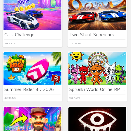
Cars Challenge
Two Stunt Supercars
538 PLAYS
1127 PLAYS
Summer Rider 3D 2026
Sprunki World Online RP - Play with Friends!
442 PLAYS
554 PLAYS