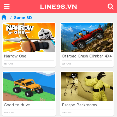
Game 3D
Narrow One
Offroad Crash Climber 4X4
167 PLAYS
926 PLAYS
Good to drive
Escape Backrooms
1116 PLAYS
706 PLAYS