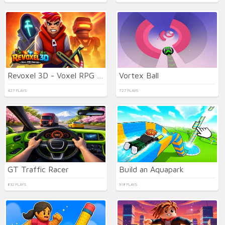
Revoxel 3D - Voxel RPG Shooter
Vortex Ball
427 PLAYS
727 PLAYS
GT Traffic Racer
Build an Aquapark
832 PLAYS
918 PLAYS