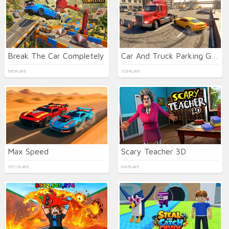
Break The Car Completely
Car And Truck Parking Game
545 PLAYS
729 PLAYS
Max Speed
Scary Teacher 3D
1071 PLAYS
633 PLAYS