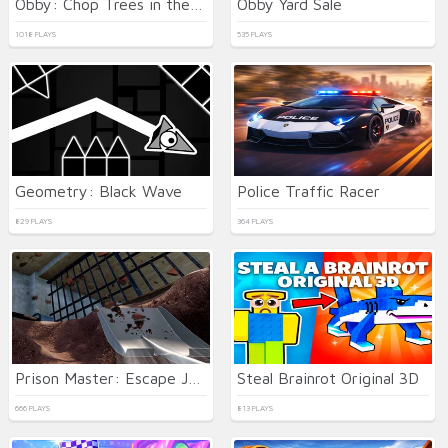
Obby: Chop Trees in the Forest
Obby Yard Sale
1018 PLAYS
535 PLAYS
Geometry: Black Wave
Police Traffic Racer
829 PLAYS
364 PLAYS
Prison Master: Escape Journey
Steal Brainrot Original 3D
666 PLAYS
813 PLAYS