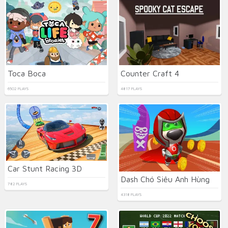
Toca Boca
Counter Craft 4
6502 PLAYS
4817 PLAYS
Car Stunt Racing 3D
Dash Chó Siêu Anh Hùng
782 PLAYS
4318 PLAYS