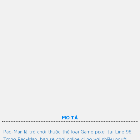
MÔ TẢ
Pac-Man là trò chơi thuộc thể loại Game pixel tại Line 98.
Trong Pac-Man, bạn sẽ chơi online cùng với nhiều người