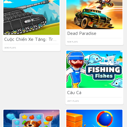
Dead Paradise
Cuộc Chiến Xe Tăng: Trận Đấu Boss 2D
508 PLAYS
3090 PLAYS
Câu Cá
4971 PLAYS