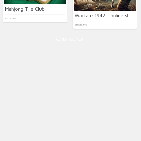
Mahjong Tile Club
Warfare 1942 - online shooter
920 PLAYS
3565 PLAYS
ADVERTISEMENT