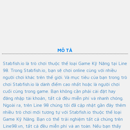
MÔ TẢ
Stabfish.io là trò chơi thuộc thể loại Game Kỹ Năng tại Line
98. Trong Stabfish.io, bạn sẽ chơi online cùng với nhiều
người chơi khác trên thế giới. Và mục tiêu của bạn trong trò
chơi Stabfish.io là dành điểm cao nhất hoặc là người chơi
cuối cùng trong game. Bạn không cần phải cài đặt hay
đăng nhập tài khoản, tất cả đều miễn phí và nhanh chóng.
Ngoài ra, trên Line 98 chúng tôi đã cập nhật gần đây thêm
nhiều trò chơi mới tương tự với Stabfish.io thuộc thể loại
Game Kỹ Năng. Bạn có thể trải nghiệm tất cả chúng trên
Line98.vn, tất cả đều miễn phí và an toàn. Nếu bạn thấy