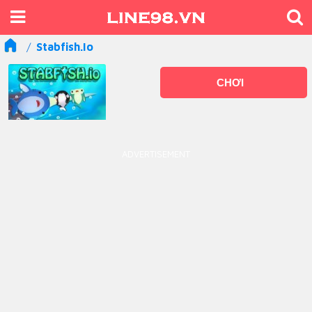
Stabfish.io
CHƠI
ADVERTISEMENT