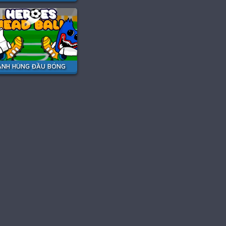
ANH HÙNG ĐẦU BÓNG