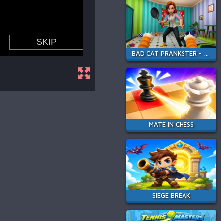
BAD CAT PRANKSTER - MOM IS RETURN
MATE IN CHESS
SIEGE BREAK