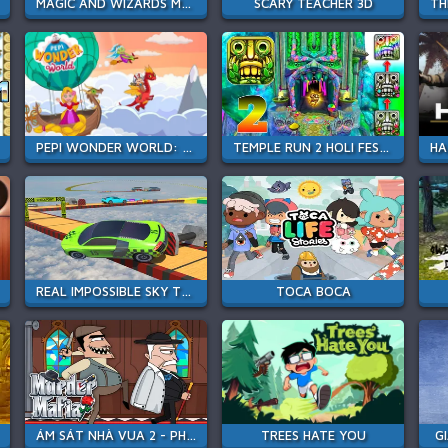
MAGIC AND WIZARDS MAHJONG
SCARY TEACHER 3D
PEPI WONDER WORLD: MAGIC ISLE!
TEMPLE RUN 2 HOLI FESTIVAL
REAL IMPOSSIBLE SKY TRACKS CAR DRIVING
TOCA BOCA
ÁM SÁT NHÀ VUA 2 - PHIÊN BẢN MAFIA
TREES HATE YOU
G