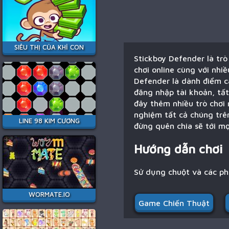
SIÊU THỊ CỦA KHỈ CON
Stickboy Defender là trò
chơi online cùng với nhiề
Defender là dành điểm c
đăng nhập tài khoản, tất
đây thêm nhiều trò chơi 
nghiệm tất cả chúng trên
LINE 98 KIM CƯƠNG
đừng quên chia sẽ tới mọ
Hướng dẫn chơi
Sử dụng chuột và các p
WORMATE.IO
Game Chiến Thuật