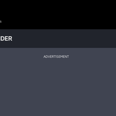
NDER
ADVERTISEMENT