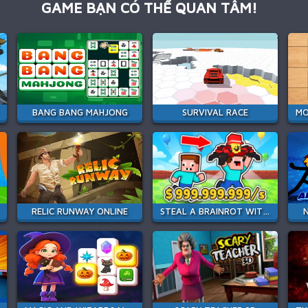
GAME BẠN CÓ THỂ QUAN TÂM!
BANG BANG MAHJONG
SURVIVAL RACE
RELIC RUNWAY ONLINE
STEAL A BRAINROT WITH NOOB AND PRO!