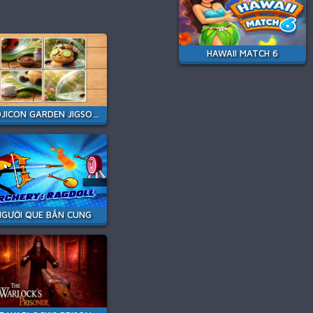
HAWAII MATCH 6
MOJICON GARDEN JIGSOLITAIRE
NGƯỜI QUE BẮN CUNG