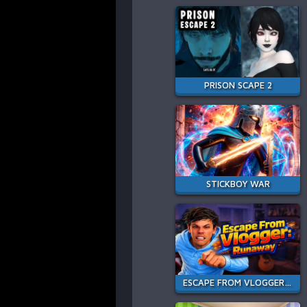
PRISON SCAPE 2
STICKBOY WAR
ESCAPE FROM VLOGGER: RUNAWAY