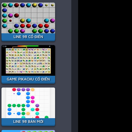
LINE 98 CỔ ĐIỂN
GAME PIKACHU CỔ ĐIỂN
LINE 98 BẢN MỚI