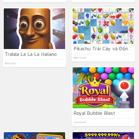
Pikachu Trái Cây và Động Vật
Tralala La La La italiano
5867 PLAYS
893 PLAYS
Royal Bubble Blast
2315 PLAYS