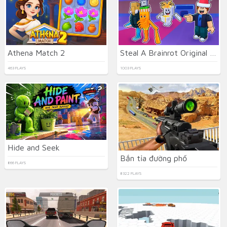
Athena Match 2
Steal A Brainrot Original 3D
463 PLAYS
1003 PLAYS
Hide and Seek
Bắn tỉa đường phố
866 PLAYS
8322 PLAYS