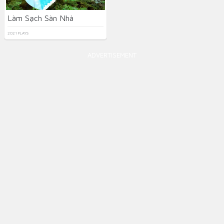
Làm Sạch Sàn Nhà
2021 PLAYS
ADVERTISEMENT