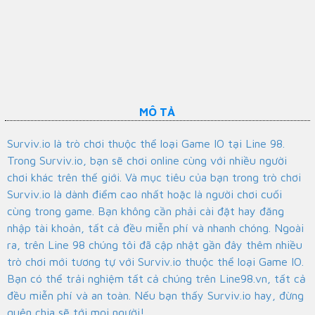
MÔ TẢ
Surviv.io là trò chơi thuộc thể loại Game IO tại Line 98.
Trong Surviv.io, bạn sẽ chơi online cùng với nhiều người
chơi khác trên thế giới. Và mục tiêu của bạn trong trò chơi
Surviv.io là dành điểm cao nhất hoặc là người chơi cuối
cùng trong game. Bạn không cần phải cài đặt hay đăng
nhập tài khoản, tất cả đều miễn phí và nhanh chóng. Ngoài
ra, trên Line 98 chúng tôi đã cập nhật gần đây thêm nhiều
trò chơi mới tương tự với Surviv.io thuộc thể loại Game IO.
Bạn có thể trải nghiệm tất cả chúng trên Line98.vn, tất cả
đều miễn phí và an toàn. Nếu bạn thấy Surviv.io hay, đừng
quên chia sẽ tới mọi người!