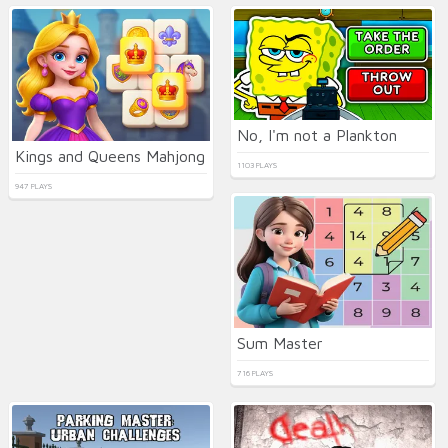
No, I'm not a Plankton
Kings and Queens Mahjong
1103 PLAYS
947 PLAYS
Sum Master
716 PLAYS