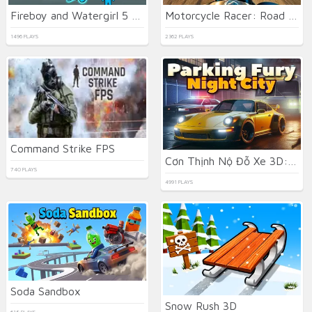
Fireboy and Watergirl 5 Elements
Motorcycle Racer: Road Mayhem
1496 PLAYS
2362 PLAYS
Command Strike FPS
Cơn Thịnh Nộ Đỗ Xe 3D: Thành Phố Đêm
740 PLAYS
4991 PLAYS
Soda Sandbox
Snow Rush 3D