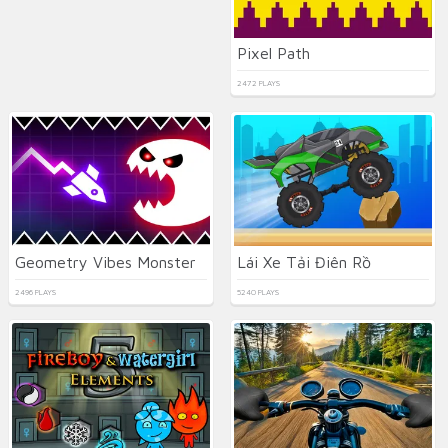
Pixel Path
2472 PLAYS
Geometry Vibes Monster
Lái Xe Tải Điên Rồ
2496 PLAYS
5240 PLAYS