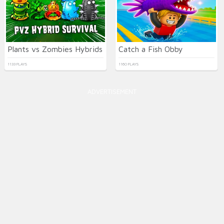
Plants vs Zombies Hybrids
Catch a Fish Obby
1133 PLAYS
1160 PLAYS
ADVERTISEMENT