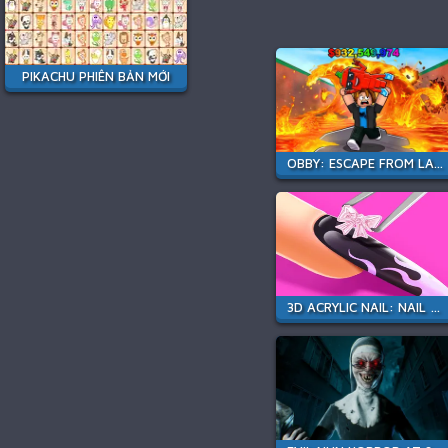
PIKACHU PHIÊN BẢN MỚI
OBBY: ESCAPE FROM LAVA AND SURVIVE
3D ACRYLIC NAIL: NAIL ART