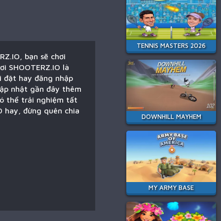
TENNIS MASTERS 2026
Z.IO, bạn sẽ chơi
chơi SHOOTERZ.IO là
i đặt hay đăng nhập
 cập nhật gần đây thêm
ó thể trải nghiệm tất
O hay, đừng quên chia
DOWNHILL MAYHEM
MY ARMY BASE