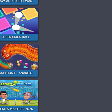
DRAW AND FIGHT: WAR MACHINES
SUPER BRICK BALL
WORM HUNT - SNAKE GAME IO ZONE
ENNIS MASTERS 2026