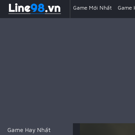
Game Mới Nhất
Game 
Line 98 Kẹo Ngọt
Game
Game Đua Xe
Game Min
Game Kỹ Năng
Battle 
Game Hay Nhất