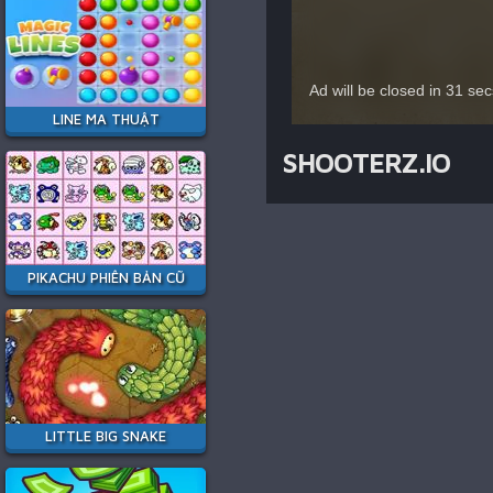
LINE MA THUẬT
SHOOTERZ.IO
PIKACHU PHIÊN BẢN CŨ
LITTLE BIG SNAKE