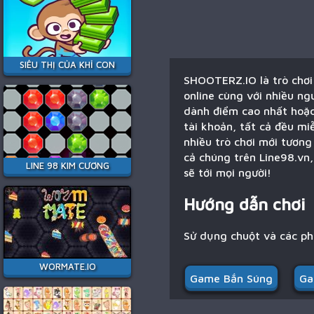
SIÊU THỊ CỦA KHỈ CON
SHOOTERZ.IO là trò chơi
online cùng với nhiều ng
dành điểm cao nhất hoặc
tài khoản, tất cả đều mi
nhiều trò chơi mới tươn
cả chúng trên Line98.vn
LINE 98 KIM CƯƠNG
sẽ tới mọi người!
Hướng dẫn chơi
Sử dụng chuột và các p
WORMATE.IO
Game Bắn Súng
Ga