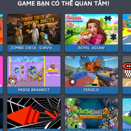
GAME BẠN CÓ THỂ QUAN TÂM!
ZOMBIE CHECK: SURVIVAL SHELTER
ROYAL JIGSAW
MERGE BRAINROT
FERGE.IO