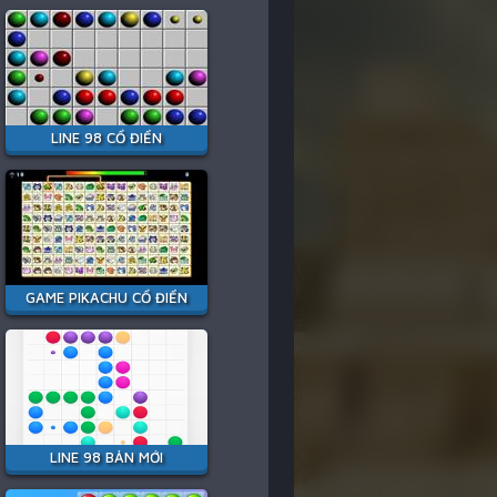
LINE 98 CỔ ĐIỂN
GAME PIKACHU CỔ ĐIỂN
LINE 98 BẢN MỚI