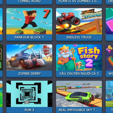
TUNNEL ROAD
PLANTS VS ZOMBIES 2 GARDENDLESS
PARKOUR BLOCK 7
ENDLESS TRUCK
ZOMBIE DERBY
CÂU CHUYỆN NGƯỜI CÁ 2
RUN 3
REAL IMPOSSIBLE SKY TRACKS CAR DRIVING
T