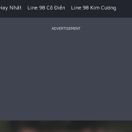
Hay Nhất
Line 98 Cổ Điển
Line 98 Kim Cương
ADVERTISEMENT
 Pikachu Cổ Điển
Game Bắn Súng
Game IO
ecraft
Game Hành Động
Game Chiến Thuật
Royale