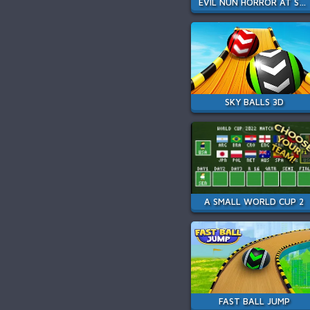
EVIL NUN HORROR AT SCHOOL
SKY BALLS 3D
A SMALL WORLD CUP 2
FAST BALL JUMP