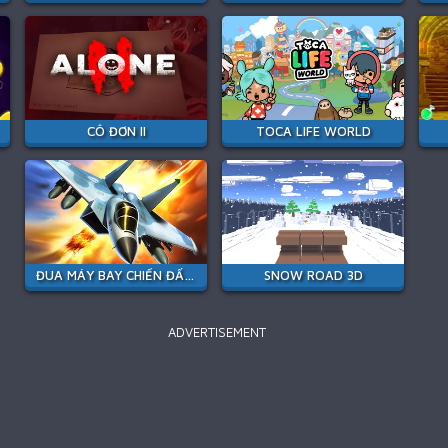
CÔ ĐƠN II
TOCA LIFE WORLD
ĐUA MÁY BAY CHIẾN ĐẤU PHẢN LỰC
SNOW ROAD 3D
ADVERTISEMENT