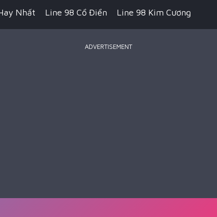
Hay Nhất
Line 98 Cổ Điển
Line 98 Kim Cương
ADVERTISEMENT
 Pikachu Cổ Điển
Game Bắn Súng
Game IO
ecraft
Game Hành Động
Game Chiến Thuật
Royale