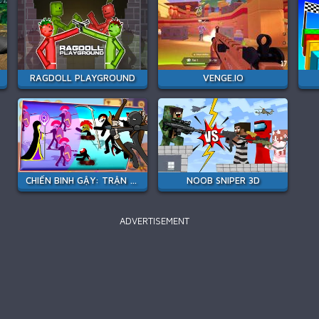
RAGDOLL PLAYGROUND
VENGE.IO
CHIẾN BINH GẬY: TRẬN CHIẾN MỚI
NOOB SNIPER 3D
ADVERTISEMENT