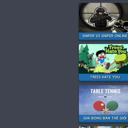
SNIPER VS SNIPER ONLINE
TREES HATE YOU
GIẢI BÓNG BÀN THẾ GIỚI