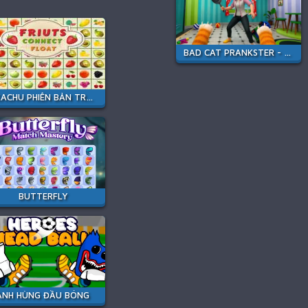
BAD CAT PRANKSTER - MOM IS RETURN
PIKACHU PHIÊN BẢN TRÁI CÂY
BUTTERFLY
ANH HÙNG ĐẦU BÓNG