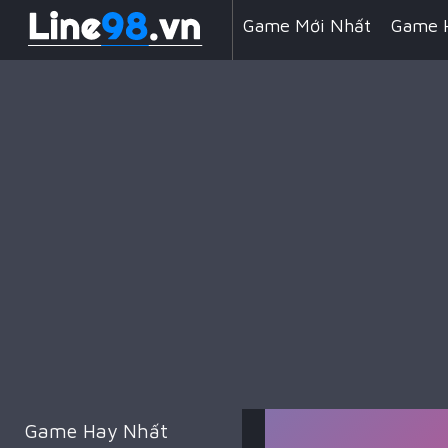
Game Mới Nhất
Game 
Line 98 Kẹo Ngọt
Game
Game Đua Xe
Game Min
Game Kỹ Năng
Battle 
Game Hay Nhất