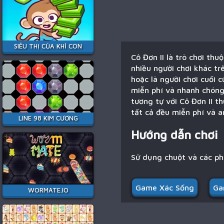
SIÊU THỊ CỦA KHỈ CON
Cô Đơn II là trò chơi thu
nhiều người chơi khác tr
hoặc là người chơi cuối 
miễn phí và nhanh chóng.
tương tự với Cô Đơn II t
tất cả đều miễn phí và a
LINE 98 KIM CƯƠNG
Hướng dẫn chơi
Sử dụng chuột và các p
Game Xác Sống
Ga
WORMATE.IO