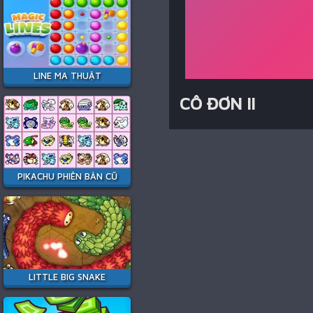
LINE MA THUẬT
CÔ ĐƠN II
PIKACHU PHIÊN BẢN CŨ
LITTLE BIG SNAKE