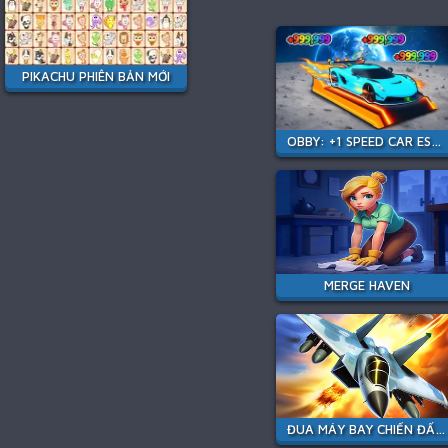
PIKACHU PHIÊN BẢN MỚI
OBBY: +1 SPEED CAR ESCAPE
MERGE HAVEN
ĐUA MÁY BAY CHIẾN ĐẤU PHẢN LỰC