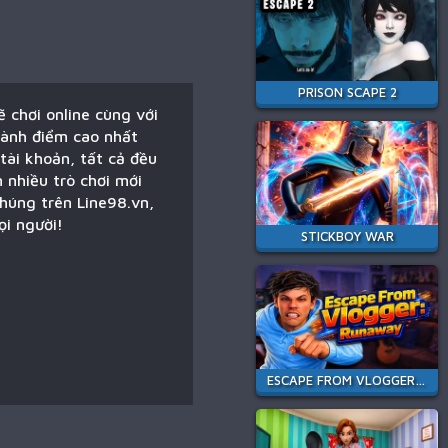
PRISON SCAPE 2
ẽ chơi online cùng với
 dành điểm cao nhất
tài khoản, tất cả đều
 nhiều trò chơi mới
chúng trên Line98.vn,
ọi người!
STICKBOY WAR
ESCAPE FROM VLOGGER: RUNAWAY