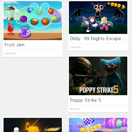
Obby: 99 Nights Escape +1 Speed
Fruit Jam
776 PLAYS
738 PLAYS
Poppy Strike 5
951 PLAYS