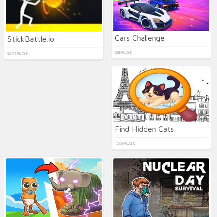
Cars Challenge
StickBattle.io
539 PLAYS
9274 PLAYS
Find Hidden Cats
1009 PLAYS