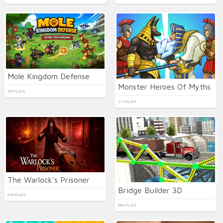
Mole Kingdom Defense
Monster Heroes Of Myths
535 PLAYS
273 PLAYS
The Warlock's Prisoner
Bridge Builder 3D
646 PLAYS
684 PLAYS