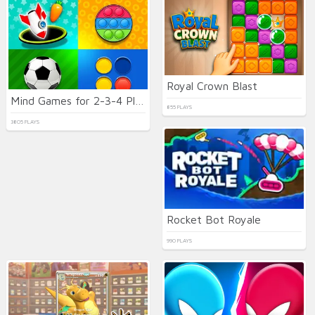
Royal Crown Blast
Mind Games for 2-3-4 Player
855 PLAYS
3805 PLAYS
Rocket Bot Royale
990 PLAYS