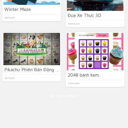
Winter Maze
Đua Xe Thực 3D
450 PLAYS
4184 PLAYS
Pikachu Phiên Bản Động Vật
2048 bánh kem
187 PLAYS
2176 PLAYS
ADVERTISEMENT