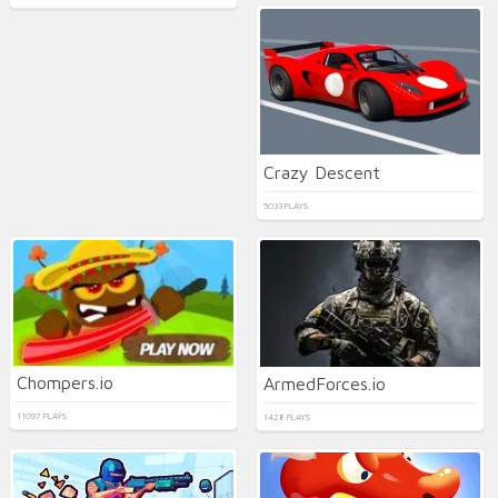
Crazy Descent
5033 PLAYS
Chompers.io
ArmedForces.io
11097 PLAYS
1428 PLAYS